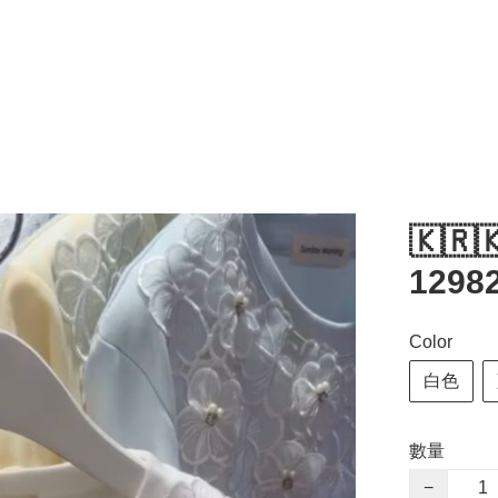
🇰🇷
1298
Color
白色
數量
−