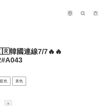
🇰🇷韓國連線7/7🔥🔥
2#A043
藍色
黃色
+