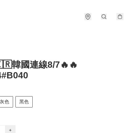
🇰🇷韓國連線8/7🔥🔥
4#B040
灰色
黑色
+