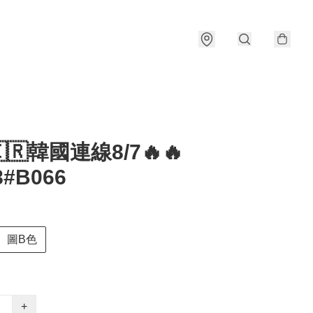
🇰🇷韓國連線8/7🔥🔥
8#B066
圖B色
+