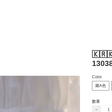
🇰🇷
1303
Color
圖A色
數量
−