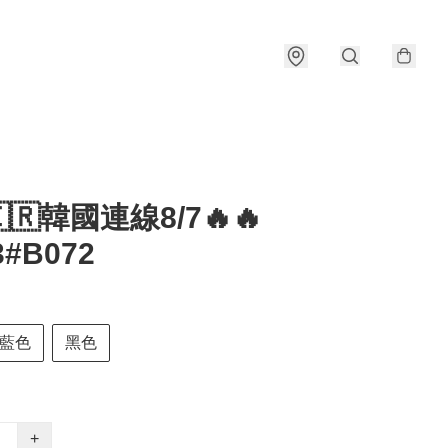
🇰🇷韓國連線8/7🔥🔥
3#B072
藍色
黑色
+