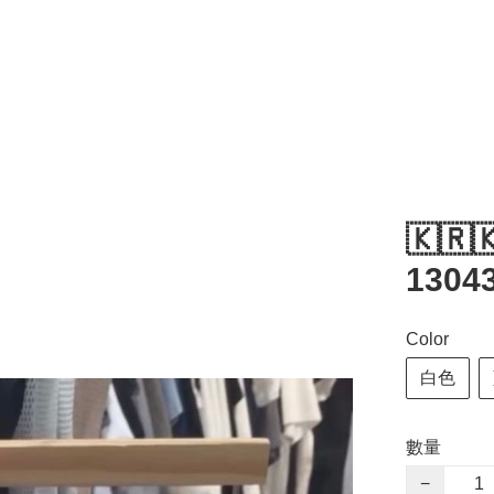
🇰🇷
1304
Color
白色
數量
−