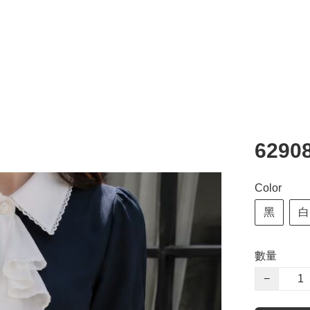
629
Color
黑
白
數量
−