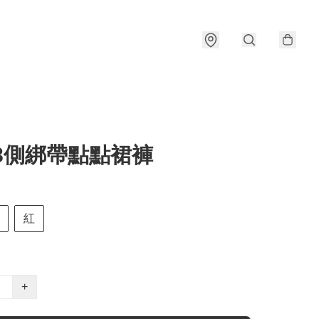
08側綁帶點點裙褲
紅
+