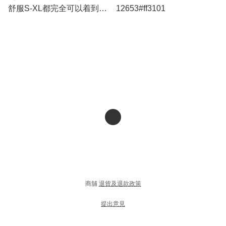
舒服S-XL都完全可以着到杏/
12653#ff3101
藍/紫$259
商舖
退貨及退款政策
提出意見