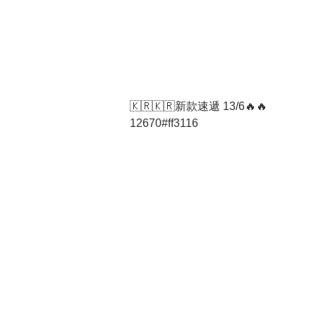
🇰🇷🇰🇷新款速遞 13/6🔥🔥
12670#ff3116