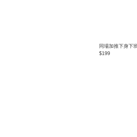
同場加推下身下班裙
$199