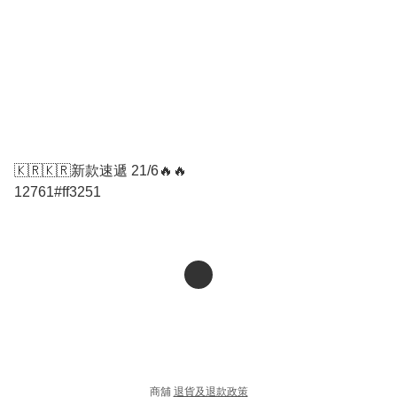
🇰🇷🇰🇷新款速遞 21/6🔥🔥
12761#ff3251
商舖
退貨及退款政策