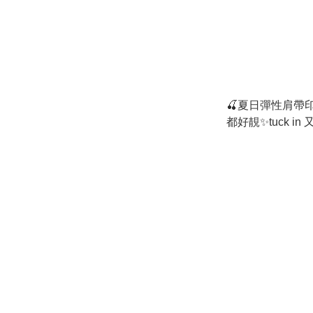
🍒夏日彈性肩帶印
都好靚✨tuck in
S/M/L 仲有彈性L
垂直🩷顯瘦✨✨✨