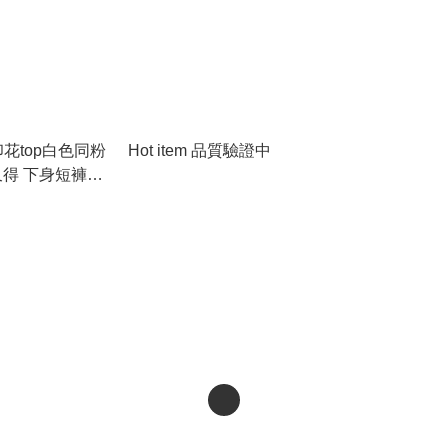
花top白色同粉
Hot item 品質驗證中
 又得 下身短褲
ace 袋設計 版型
✨