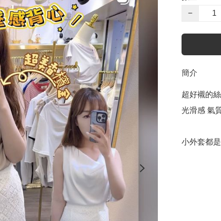
−
簡介
超好襯的絲
光滑感 氣質
小外套都是