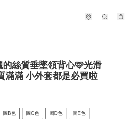
襯的絲質垂墜領背心🩷光滑
氣質滿滿 小外套都是必買啦
圖B色
圖C色
圖D色
圖E色