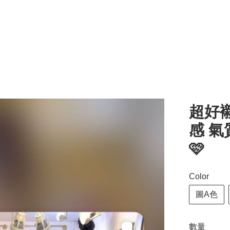
超好
感 
🩷
Color
圖A色
數量