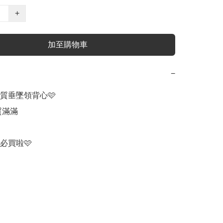
+
加至購物車
−
質垂墜領背心🩷

滿滿 

必買啦🩷