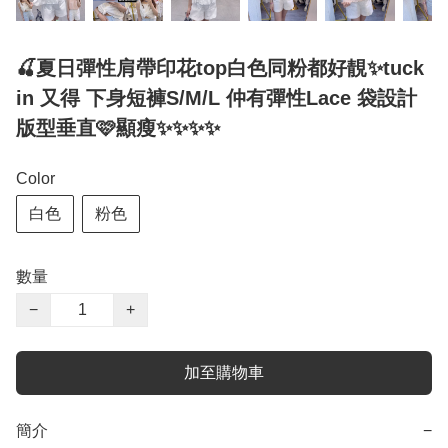
🍒夏日彈性肩帶印花top白色同粉都好靚✨tuck
in 又得 下身短褲S/M/L 仲有彈性Lace 袋設計
版型垂直🩷顯瘦✨✨✨✨
Color
白色
粉色
數量
−
+
加至購物車
簡介
−